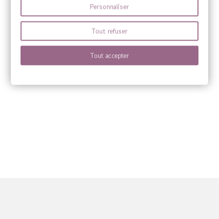
Personnaliser
VOTRE COMPTE

Tout refuser
MENU

Tout accepter
Source Claire fabrique des compléments alimentaires sous sa propre marqu
marques Sanitas, Wilson’s, Harmony’s ainsi que Quint