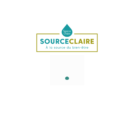
Eau de mer 100%
Sans agents conservateurs, sans édulcorants, sans sucre
Qualité Quinton
L'
Advanced Quinton Protocol
, perfectionné par l'équipe
technique de Quinton, est un processus unique au
monde et breveté qui permet d'extraire et de traiter l'eau.
Extraction
: Prélèvement de la matière première à un
endroit précis dans l'océan et à une profondeur
déterminée.
Microfiltration :
Microfiltration stérilisante à 0,22
micron à froid, en salle blanche, aux normes de la
PHARMACOPEE EUROPEENNE (G.M.P.). Les
impuretés, les microorganismes pathogènes et les
polluants sont éliminés.
Isotonisation :
La concentration en sels minéraux est