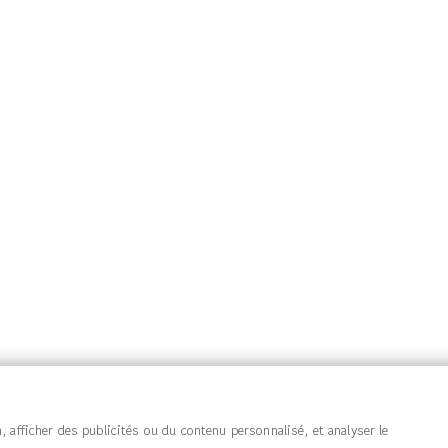
gales
Adresses
Plan Du Site
Bons De Réduc
Mes Listes De
Mes Alertes
des compléments alimentaires sous sa propre marque et distribue aussi en e
ques Sanitas, Wilson’s, Harmony’s ainsi que Quinton pour la branche diétét
 afficher des publicités ou du contenu personnalisé, et analyser le