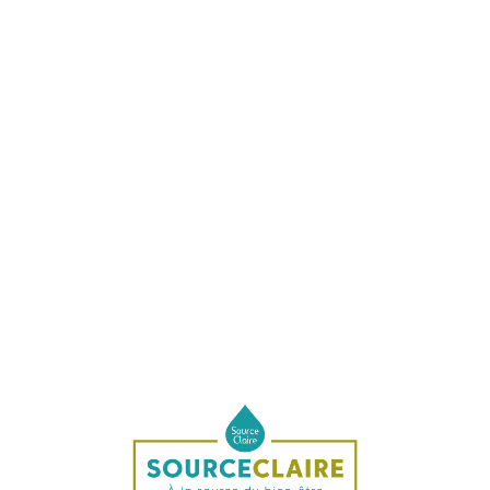
anada. La livraison est constituée par le transfert au Client de la possess
its, les Produits commandés sont livrés en une seule fois.
es produits commandés par le Client dans les délais ci-dessus précisés. Toute
de 15 jours
après la date indicative de livraison, pour toute autre cause que l
 articles L 138-2 et L138-3 du Code de la consommation.
 plus tard dans les 14 jours qui suivent la date de dénonciation du contrat, 
ions d'emballage ou de transport des produits commandés, dûment acceptées 
ccepté par écrit par le Client.
ou DPD Relais
 par DPD Relais