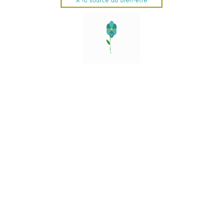
ys selon le poids des colis.
CLAIRE
INFORMATIONS
VOTRE CO
Livraison Et Transport
Informations P
 Et Labels
Données Personnelles
Retours Produi
tractation
Conditions Générales De
Commandes
Vente
Avoirs
Contactez-Nous