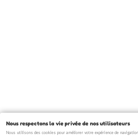
Mentions Lé
01 64 58 64 82
call
Source Claire fabrique 
Nous respectons la vie privée de nos utilisateurs
mar
Nous utilisons des cookies pour améliorer votre expérience de navigation,