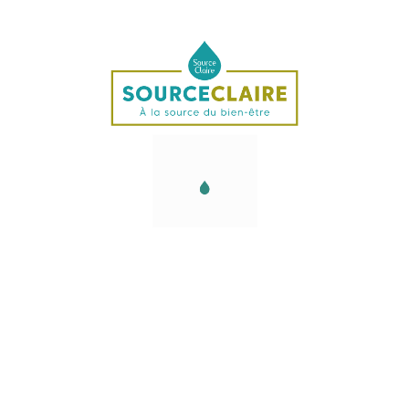
Description
L’Opale Noble est une pierre naturelle du groupe des
minéraloïdes de la famille des silicates, et est la
plus
recherchée des variétés d’opale. Ses nuances vont du
blanc laiteux au noir profond en passant
par le gris, le
bleu, le vert et le brun. C’est une gemme aux jeux de
couleurs hypnotiques qui ont
fasciné toutes les
civilisations. Son iridescence changeante est le fruit
d’une structure
submicroscopique unique en son genre.
Contenant entre 4 et 20 % d’eau, elle est l’une des