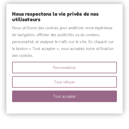
INFORMATIONS

Nous respectons la vie privée de nos
utilisateurs
VOTRE COMPTE

Nous utilisons des cookies pour améliorer votre expérience
de navigation, afficher des publicités ou du contenu
MENU

personnalisé, et analyser le trafic sur le site. En cliquant sur
le bouton « Tout accepter », vous acceptez notre utilisation
des cookies.
Personnaliser
Tout refuser
Tout accepter
Source Claire fabrique des compléments alimentaires sous sa propre marqu
marques Sanitas, Wilson’s, Harmony’s ainsi que Quint