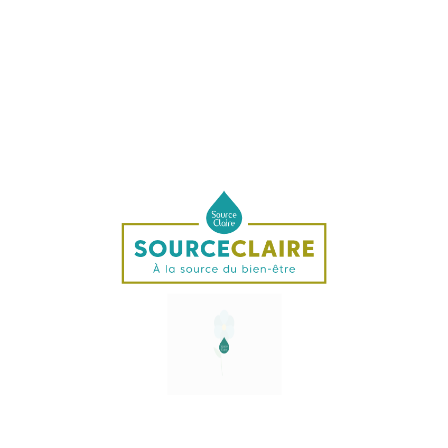
Mettre à l'abri du soleil, loin de sources de chaleur et de champs
électro-magnétiques (téléphones portables).
Ingrédients
Infusion aqueuse d'énergies florales, cognac (20% volume
d'alcool), substance active 0.777%
Applications
Convient à une application externe sur les zones réflexes de la
peau, au niveau des chakras ou dans l'eau de bain.
Convient aux animaux et aux plantes.