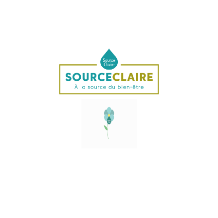
Elixir Delph
Pour se mettre en conformité avec la réglementation,
nous avons dû retirer toutes les indications sur cette
gamme de produits.
Pour plus d'informations sur les vertus de ces produits,
vous pouvez vous référer aux ouvrages existants.