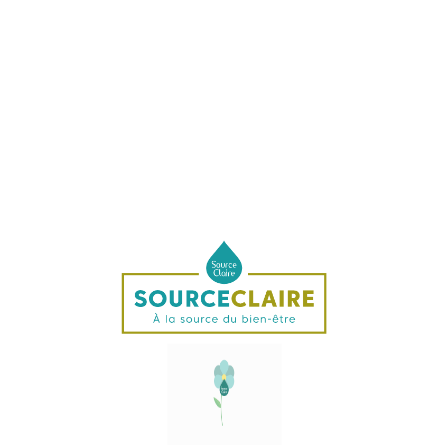
Contenance : 15 ml
Vipérine (Echium wildpretii)
La vipérine pousse sur des sols volcaniques ou très