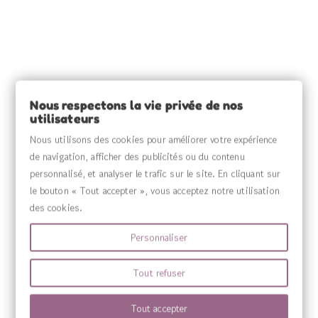
INFORMATIONS

SOURCE CLAIRE

INFORMATIONS

Nous respectons la vie privée de nos
utilisateurs
VOTRE COMPTE

Nous utilisons des cookies pour améliorer votre expérience
de navigation, afficher des publicités ou du contenu
MENU

personnalisé, et analyser le trafic sur le site. En cliquant sur
le bouton « Tout accepter », vous acceptez notre utilisation
des cookies.
Personnaliser
Tout refuser
Tout accepter