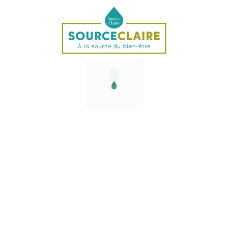
Description
Le Diopside est une espèce minérale du groupe des
silicates(de calcium et de manganèses).Sa coloration
vient du chrome ou du fer, selon l’origine de la pierre. Le
Diopside peut être jaune, blanc, gris, noir, brun, bleu,
pourpre, voire incolore.
Il se trouve un peu partout dans le monde : Brésil, États-
Unis, Canada, Finlande, Italie, Kenya, Madagascar,
Afrique du Sud…