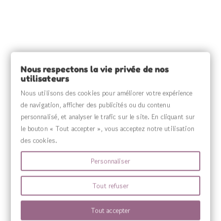
INFORMATIONS

SOURCE CLAIRE

INFORMATIONS

Nous respectons la vie privée de nos
utilisateurs
VOTRE COMPTE

Nous utilisons des cookies pour améliorer votre expérience
de navigation, afficher des publicités ou du contenu
MENU

personnalisé, et analyser le trafic sur le site. En cliquant sur
le bouton « Tout accepter », vous acceptez notre utilisation
des cookies.
Personnaliser
Tout refuser
Tout accepter