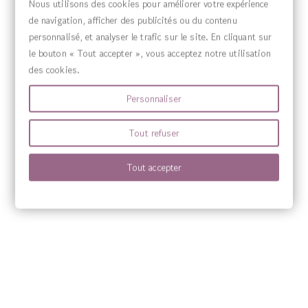

Nous utilisons des cookies pour améliorer votre expérience
de navigation, afficher des publicités ou du contenu
MENU

personnalisé, et analyser le trafic sur le site. En cliquant sur
le bouton « Tout accepter », vous acceptez notre utilisation
des cookies.
Personnaliser
Tout refuser
Tout accepter
Source Claire fabrique des compléments alimentaires sous sa propre marqu
marques Sanitas, Wilson’s, Harmony’s ainsi que Quint
© 2025 - Source Claire, site développé par Les Forges du Web