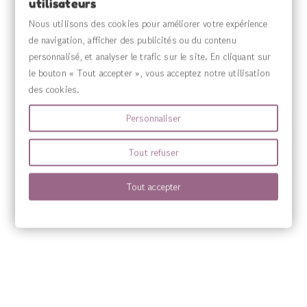
utilisateurs
VOTRE COMPTE

Nous utilisons des cookies pour améliorer votre expérience
de navigation, afficher des publicités ou du contenu
MENU

personnalisé, et analyser le trafic sur le site. En cliquant sur
le bouton « Tout accepter », vous acceptez notre utilisation
des cookies.
Personnaliser
Tout refuser
Tout accepter
Source Claire fabrique des compléments alimentaires sous sa propre marqu
marques Sanitas, Wilson’s, Harmony’s ainsi que Quint