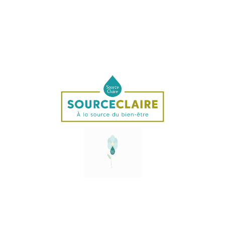
Angel Orchid
Il existe plusieurs sortes d'Epidendrum de couleurs
différentes. L'élixir a été préparé avec les fleurs violettes
claires qui, avec les fleurs blanches, correspondent au
plus haut degré d'énergie.
Elixir Angel Orchid