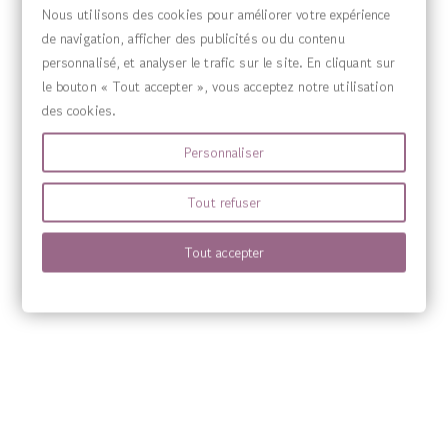
VOTRE COMPTE

Nous utilisons des cookies pour améliorer votre expérience
de navigation, afficher des publicités ou du contenu
MENU

personnalisé, et analyser le trafic sur le site. En cliquant sur
le bouton « Tout accepter », vous acceptez notre utilisation
des cookies.
Personnaliser
Tout refuser
Tout accepter
Source Claire fabrique des compléments alimentaires sous sa propre marqu
marques Sanitas, Wilson’s, Harmony’s ainsi que Quint