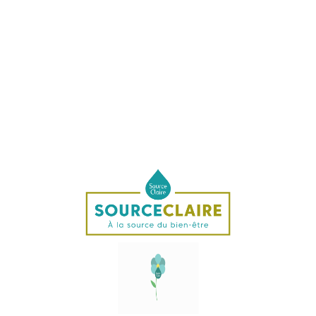
Pour plus d'informations sur les vertus de ces produits, vous
pouvez vous référer à l'ouvrage suivant :
"Les nouveaux élixirs floraux" de Andreas Korte, Editions Médicis
Contenance 15ml et 30ml
Conservation
Mettre à l'abri du soleil, loin de sources de chaleur et de champs
électro-magnétiques (téléphones portables).
Composition
Infusion aqueuse d'énergie florale, cognac (20% volume d'alcool),
substance active 0.777%
Applications
Convient à une application externe sur les zones réflexes de la
peau, au niveau des chakras ou dans l'eau de bain.
Convient aux animaux et aux plantes.