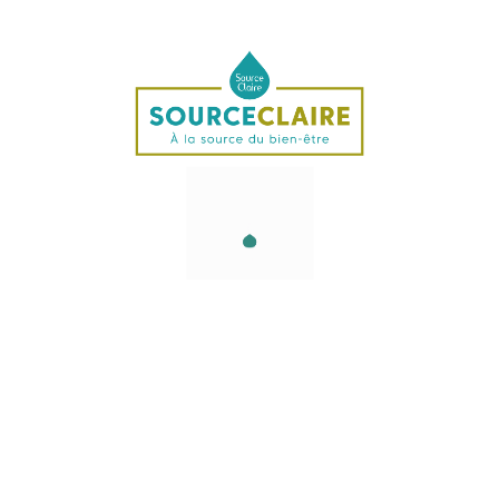
Composition
Composition pour 1 gélule : Camu camu (Myrciaria
dubia)60mg dont vitamine C 30mg(24%VNR°,
Champignon du soleil BIO (agaricus blazei)20mg,
Vitamine B3 (PP)16mg(100%VNR), Vitamine B5
(ac.panthothénique)6mg(100%VRN),
VitamineB6(pyridoxine)1,7mg(100%VNR),
VitamineB2(Riboflavine)1,4mg(100%VNR), Vitamine
B1(Thiamine)1,1mg(100%VNR),Vitamine B9
(ac.folique)200µg(100%VNR),Vitamine B8
(Biotine)50µg(100%VNR), Vitamine B12
(Methylcobalamine) 12,5µg (500%VNR).
*VNR : Valeurs Nutritionnelles de Références
Additifs : gélule végétale(tunique)Xylitol / Mannitol
(agent de charge),Hydroxypropylméthylcellulose (agent
d’enrobage)