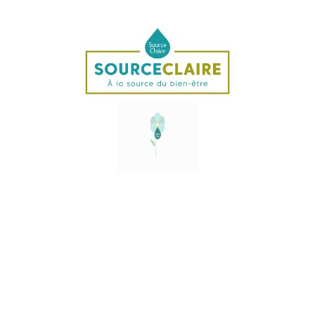
Description
La Cornaline une pierre précieuse semi-transparente qui
se trouve dans les cavités de roches volcaniques à basse
température. La plupart du temps la cornaline est sous
forme ronde.
Elle est composée de silice et d’oxyde d’aluminium. Sa
couleur varie en fonction de sa teneur en oxyde de fer.
Plus la pierre est exposée à la chaleur et à la lumière,
plus sa couleur s’intensifie et devient vermillon. Elle se
trouve en Inde, Uruguay, Mali, Roumanie, Etats-Unis,