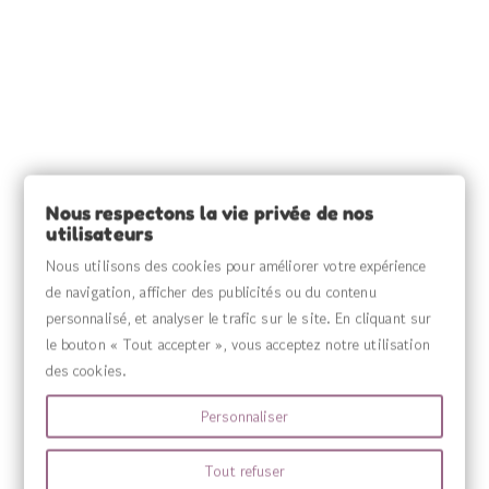
INFORMATIONS

SOURCE CLAIRE

INFORMATIONS

Nous respectons la vie privée de nos
utilisateurs
VOTRE COMPTE

Nous utilisons des cookies pour améliorer votre expérience
de navigation, afficher des publicités ou du contenu
MENU

personnalisé, et analyser le trafic sur le site. En cliquant sur
le bouton « Tout accepter », vous acceptez notre utilisation
des cookies.
Personnaliser
Tout refuser