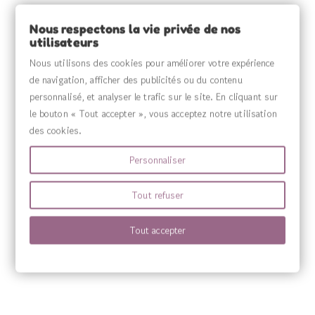
INFORMATIONS

Nous respectons la vie privée de nos
utilisateurs
VOTRE COMPTE

Nous utilisons des cookies pour améliorer votre expérience
de navigation, afficher des publicités ou du contenu
MENU

personnalisé, et analyser le trafic sur le site. En cliquant sur
le bouton « Tout accepter », vous acceptez notre utilisation
des cookies.
Personnaliser
Tout refuser
Tout accepter
Source Claire fabrique des compléments alimentaires sous sa propre marqu
marques Sanitas, Wilson’s, Harmony’s ainsi que Quint