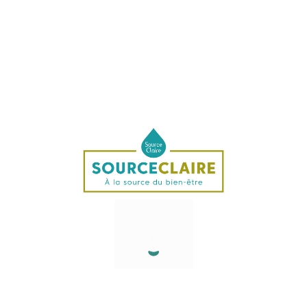
Brunelle
La brunelle, dont la fleur est bleu-violet, croit dans les
champs, les bords des chemins, des plaines aux massifs
montagneux. Elle aime les régions humides. C'est une
plante vivace. Ses feuilles sont à pétiole, de forme ovale ;